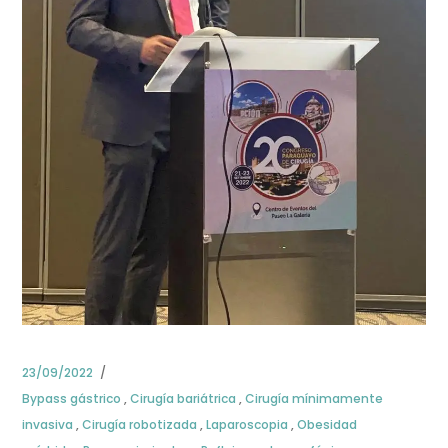
23/09/2022
Bypass gástrico
,
Cirugía bariátrica
,
Cirugía mínimamente
invasiva
,
Cirugía robotizada
,
Laparoscopia
,
Obesidad