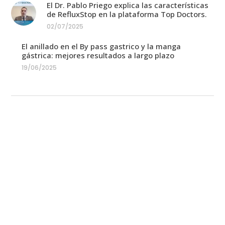
El Dr. Pablo Priego explica las características
de RefluxStop en la plataforma Top Doctors.
02/07/2025
El anillado en el By pass gastrico y la manga
gástrica: mejores resultados a largo plazo
19/06/2025
Equipo médico
En Cirugía Laparoscópica Madrid colaboran
diferentes especialistas: Endocrinólogos,
Nutricionistas, Fisioterapeutas, Psicólogos,
Anestesistas, entre otros, para poder ofrecer a los
pacientes una correcta atención de forma