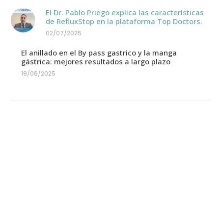
El Dr. Pablo Priego explica las características
de RefluxStop en la plataforma Top Doctors.
02/07/2025
El anillado en el By pass gastrico y la manga
gástrica: mejores resultados a largo plazo
19/06/2025
Equipo médico
En Cirugía Laparoscópica Madrid colaboran
diferentes especialistas: Endocrinólogos,
Nutricionistas, Fisioterapeutas, Psicólogos,
Anestesistas, entre otros, para poder ofrecer a los