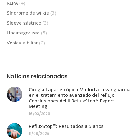
REPA
(4)
Síndrome de wilkie
(3)
Sleeve gástrico
(3)
Uncategorized
(5)
Vesícula biliar
(2)
Noticias relacionadas
Cirugía Laparoscópica Madrid a la vanguardia
en el tratamiento avanzado del reflujo:
Conclusiones del II RefluxStop™ Expert
Meeting
16/03/2026
RefluxStop™: Resultados a 5 años
11/09/2025