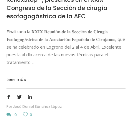
Congreso de la Sección de cirugía
esofagogástrica de la AEC
Finalizada la 𝐗𝐗𝐈𝐗 𝐑𝐞𝐮𝐧𝐢ó𝐧 𝐝𝐞 𝐥𝐚 𝐒𝐞𝐜𝐜𝐢ó𝐧 𝐝𝐞 𝐂𝐢𝐫𝐮𝐠í𝐚
𝐄𝐬𝐨𝐟𝐚𝐠𝐨𝐠á𝐬𝐭𝐫𝐢𝐜𝐚 𝐝𝐞 𝐥𝐚 𝐀𝐬𝐨𝐜𝐢𝐚𝐜𝐢ó𝐧 𝐄𝐬𝐩𝐚ñ𝐨𝐥𝐚 𝐝𝐞 𝐂𝐢𝐫𝐮𝐣𝐚𝐧𝐨𝐬, que
se ha celebrado en Logroño del 2 al 4 de Abril. Excelente
puesta al día acerca de las nuevas técnicas para el
tratamiento
Leer más
Por
José Daniel Sánchez López
0
0