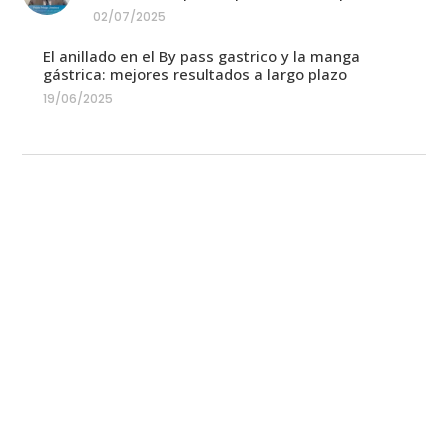
02/07/2025
El anillado en el By pass gastrico y la manga
gástrica: mejores resultados a largo plazo
19/06/2025
Equipo médico
En Cirugía Laparoscópica Madrid colaboran
diferentes especialistas: Endocrinólogos,
Nutricionistas, Fisioterapeutas, Psicólogos,
Anestesistas, entre otros, para poder ofrecer a los
pacientes una correcta atención de forma
personalizada.