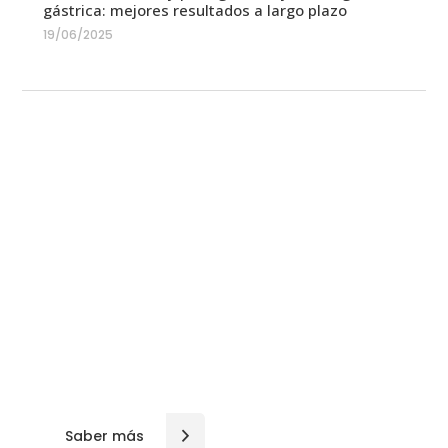
gástrica: mejores resultados a largo plazo
19/06/2025
Equipo médico
En Cirugía Laparoscópica Madrid colaboran
diferentes especialistas: Endocrinólogos,
Nutricionistas, Fisioterapeutas, Psicólogos,
Anestesistas, entre otros, para poder ofrecer a los
pacientes una correcta atención de forma
personalizada.
Saber más