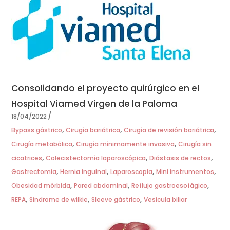
Consolidando el proyecto quirúrgico en el
Hospital Viamed Virgen de la Paloma
18/04/2022
,
,
,
Bypass gástrico
Cirugía bariátrica
Cirugía de revisión bariátrica
,
,
Cirugía metabólica
Cirugía mínimamente invasiva
Cirugía sin
,
,
,
cicatrices
Colecistectomía laparoscópica
Diástasis de rectos
,
,
,
,
Gastrectomía
Hernia inguinal
Laparoscopia
Mini instrumentos
,
,
,
Obesidad mórbida
Pared abdominal
Reflujo gastroesofágico
,
,
,
REPA
Síndrome de wilkie
Sleeve gástrico
Vesícula biliar