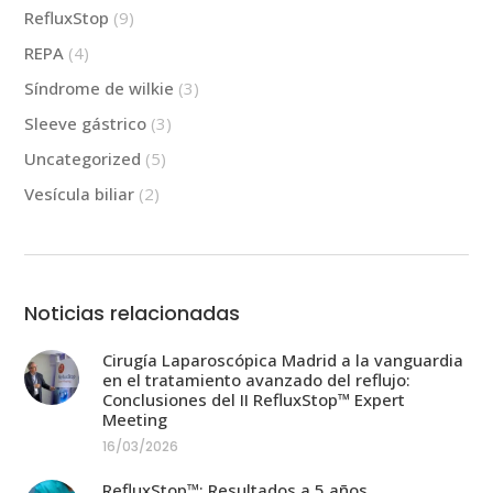
RefluxStop
(9)
REPA
(4)
Síndrome de wilkie
(3)
Sleeve gástrico
(3)
Uncategorized
(5)
Vesícula biliar
(2)
Noticias relacionadas
Cirugía Laparoscópica Madrid a la vanguardia
en el tratamiento avanzado del reflujo:
Conclusiones del II RefluxStop™ Expert
Meeting
16/03/2026
RefluxStop™: Resultados a 5 años