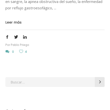
en sangre, la apnea obstructiva del sueño, la enfermedad
por reflujo gastroesofágico,
Leer más
Por
Pablo Priego
0
4
Search
for: